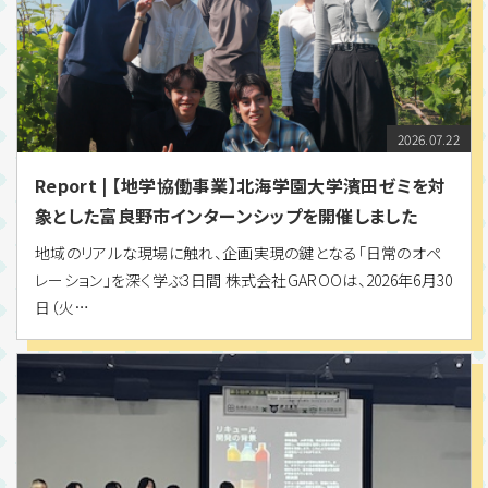
2026.07.22
Report | 【地学協働事業】北海学園大学濱田ゼミを対
象とした富良野市インターンシップを開催しました
地域のリアルな現場に触れ、企画実現の鍵となる「日常のオペ
レーション」を深く学ぶ3日間 株式会社GAROOは、2026年6月30
日（火…